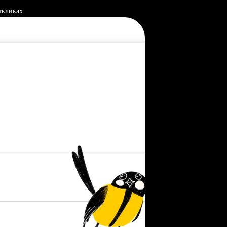
ткликах