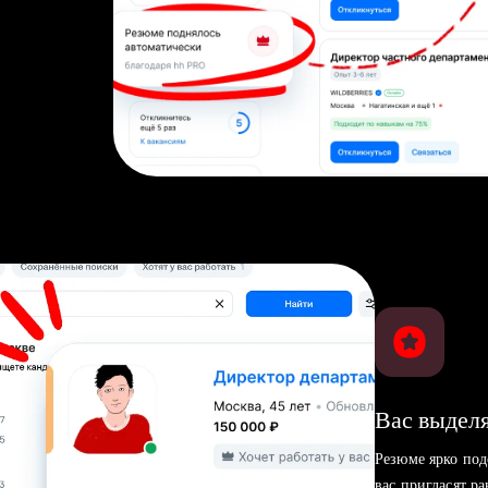
Вас выделя
Резюме ярко под
вас пригласят р