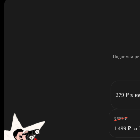
Поднимем рез
279
₽
в н
3 587
₽
1 499
₽
за 