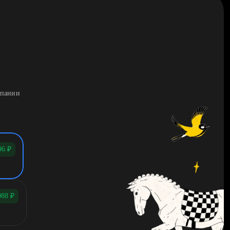
мпании
96
₽
088
₽