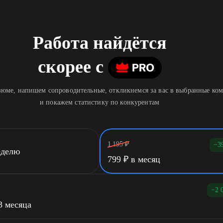
Работа найдётся
скорее
c
юме, напишем сопроводительные, откликнемся за вас в выбранные ко
и покажем статистику по конкурентам
1 195
₽
−3
еделю
799
₽
в месяц
−2 
3 месяца