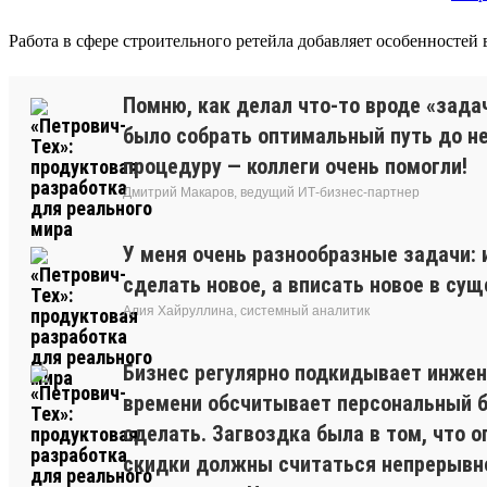
Работа в сфере строительного ретейла добавляет особенностей
Помню, как делал что-то вроде «зада
было собрать оптимальный путь до нес
процедуру — коллеги очень помогли!
Дмитрий Макаров, ведущий ИТ-бизнес-партнер
У меня очень разнообразные задачи:
сделать новое, а вписать новое в су
Алия Хайруллина, системный аналитик
Бизнес регулярно подкидывает инжене
времени обсчитывает персональный бо
сделать. Загвоздка была в том, что 
скидки должны считаться непрерывно.