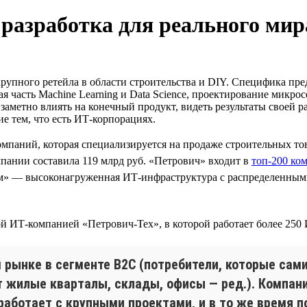
 разработка для реального мир
крупного ретейла в области строительства и DIY. Специфика пр
я часть Machine Learning и Data Science, проектирование микр
 заметно влиять на конечный продукт, видеть результаты своей 
е тем, что есть ИТ-корпорациях.
мпаний, которая специализируется на продаже строительных то
пании составила 119 млрд руб. «Петрович» входит в
топ-200 ко
ом» — высоконагруженная ИТ-инфраструктура с распределенным
й ИТ-компанией «Петрович-Тех», в которой работает более 250
 рынке в сегменте B2C (потребители, которые сами
 жилые кварталы, склады, офисы — ред.). Компан
, работает с крупными проектами, и в то же врем