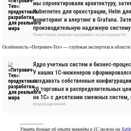
мы спроектировали архитектуру, зате
Kubernetes для оркестрации, Helm дл
мониторинг и алертинг в Grafana. За
производительную надежную систему и
Павел Глухов, инженер-программист по интеграции ПО
Особенность «Петрович-Тех» — глубокая экспертиза в области
Ядро учетных систем и бизнес-процес
У наших 1С-инженеров сформировался
создавать собственные конфигурации
20 торговых и распределительных це
на 1С» с десятками смежных систем, 
Влад Бердичевский
__________
Узнать больше об опыте команды в 1С можно на
Хабр