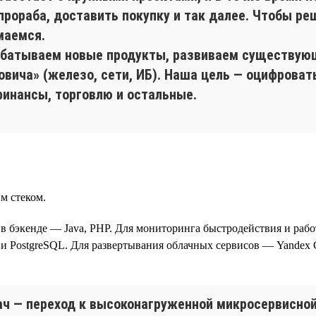
прораба, доставить покупку и так далее. Чтобы ре
маемся.
абатываем новые продукты, развиваем существу
вича» (железо, сети, ИБ). Наша цель — оцифроват
финансы, торговлю и остальные.
м стеком.
t, в бэкенде — Java, PHP. Для мониторинга быстродействия и рабо
PostgreSQL. Для развертывания облачных сервисов — Yandex C
ач — переход к высоконагруженной микросервисной