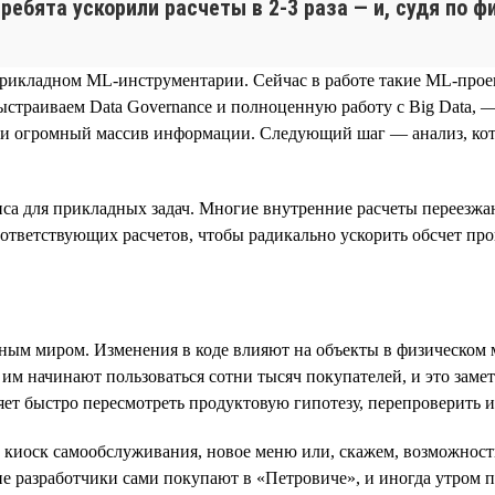
 ребята ускорили расчеты в 2‑3 раза — и, судя по 
прикладном ML‑инструментарии. Сейчас в работе такие ML‑прое
ыстраиваем Data Governance и полноценную работу с Big Data, 
рали огромный массив информации. Следующий шаг — анализ, к
са для прикладных задач. Многие внутренние расчеты переезжаю
ответствующих расчетов, чтобы радикально ускорить обсчет про
льным миром. Изменения в коде влияют на объекты в физическом 
им начинают пользоваться сотни тысяч покупателей, и это заме
яет быстро пересмотреть продуктовую гипотезу, перепроверить 
 киоск самообслуживания, новое меню или, скажем, возможность
е разработчики сами покупают в «Петровиче», и иногда утром п