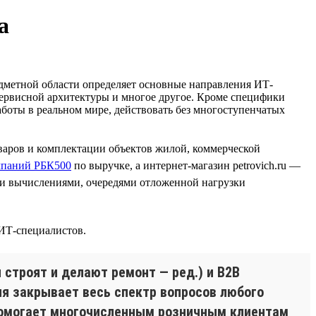
а
едметной области определяет основные направления ИТ-
осервисной архитектуры и многое другое. Кроме специфики
работы в реальном мире, действовать без многоступенчатых
варов и комплектации объектов жилой, коммерческой
мпаний РБК500
по выручке, а интернет-магазин petrovich.ru —
и вычислениями, очередями отложенной нагрузки
 ИТ-специалистов.
 строят и делают ремонт — ред.) и B2B
ия закрывает весь спектр вопросов любого
я помогает многочисленным розничным клиентам