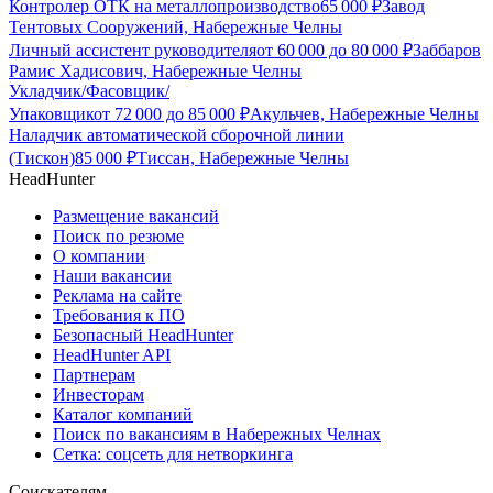
Контролер ОТК на металлопроизводство
65 000
₽
Завод
Тентовых Сооружений, Набережные Челны
Личный ассистент руководителя
от
60 000
до
80 000
₽
Заббаров
Рамис Хадисович, Набережные Челны
Укладчик/Фасовщик/
Упаковщик
от
72 000
до
85 000
₽
Акульчев, Набережные Челны
Наладчик автоматической сборочной линии
(Тискон)
85 000
₽
Тиссан, Набережные Челны
HeadHunter
Размещение вакансий
Поиск по резюме
О компании
Наши вакансии
Реклама на сайте
Требования к ПО
Безопасный HeadHunter
HeadHunter API
Партнерам
Инвесторам
Каталог компаний
Поиск по вакансиям в Набережных Челнах
Сетка: соцсеть для нетворкинга
Соискателям