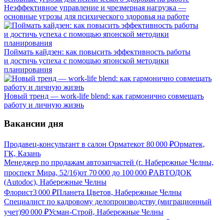
Неэффективное управление и чрезмерная нагрузка —
основные угрозы для психического здоровья на работе
Поймать кайдзен: как повысить эффективность работы
и достичь успеха с помощью японской методики
планирования
Новый тренд — work-life blend: как гармонично совмещать
работу и личную жизнь
Вакансии дня
Продавец-консультант в салон Орматек
от
80 000
₽
Орматек,
ГК, Казань
Менеджер по продажам автозапчастей (г. Набережные Челны,
проспект Мира, 52/16)
от
70 000
до
100 000
₽
АВТОДОК
(Autodoc), Набережные Челны
Флорист
3 000
₽
Планета Цветов, Набережные Челны
Специалист по кадровому делопроизводству (миграционный
учет)
90 000
₽
Усман-Строй, Набережные Челны