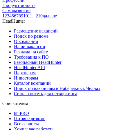
Профессии
Продуктивность
Саморазвитие
1
2
3
4
5
6
7
8
9
10
11
...
210
дальше
HeadHunter
Размещение вакансий
Поиск по резюме
О компании
Наши вакансии
Реклама на сайте
Требования к ПО
Безопасный HeadHunter
HeadHunter API
Партнерам
Инвесторам
Каталог компаний
Поиск по вакансиям в Набережных Челнах
Сетка: соцсеть для нетворкинга
Соискателям
hh PRO
Готовое резюме
Все сервисы
Хочу у вас работать