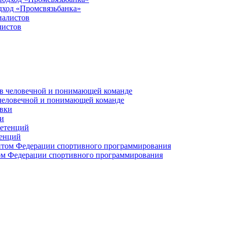
дход «Промсвязьбанка»
листов
 человечной и понимающей команде
и
тенций
м Федерации спортивного программирования