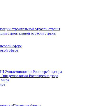
ации строительной отрасли страны
совой сфере
 Эпидемиологии Роспотребнадзора
ира