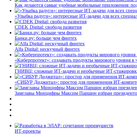
Как делаются самые удобные мобильные приложения: по
«Улыбка радуги»: интересные ИТ-задачи для всех специа
CDEK Digital: свобода развития
Банки.ру: больше чем финтех
Alfa Digital: нескучный финтех
«Киберпротект»: создавать продукты мирового уровня в
ГНИВЦ: сложные ИТ‑задачи и необычные ИТ‑стажировк
«СИБУР Диджитал»: простор для применения ИТ-компе
Замглавы Минцифры Максим Паршин избран президенто
ИТ-проекты