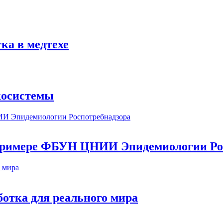
ка в медтехе
косистемы
а примере ФБУН ЦНИИ Эпидемиологии Ро
ботка для реального мира