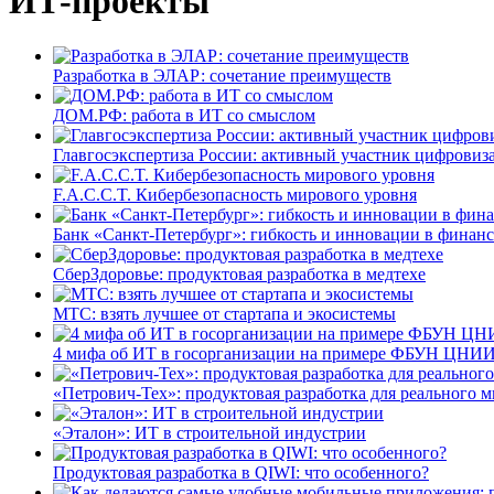
ИТ-проекты
Разработка в ЭЛАР: сочетание преимуществ
ДОМ.РФ: работа в ИТ со смыслом
Главгосэкспертиза России: активный участник цифровиз
F.A.C.C.T. Кибербезопасность мирового уровня
Банк «Санкт-Петербург»: гибкость и инновации в финан
СберЗдоровье: продуктовая разработка в медтехе
МТС: взять лучшее от стартапа и экосистемы
4 мифа об ИТ в госорганизации на примере ФБУН ЦНИИ
«Петрович-Тех»: продуктовая разработка для реального м
«Эталон»: ИТ в строительной индустрии
Продуктовая разработка в QIWI: что особенного?