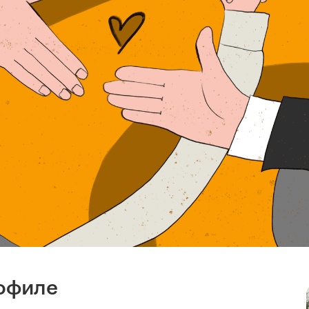
рофиле