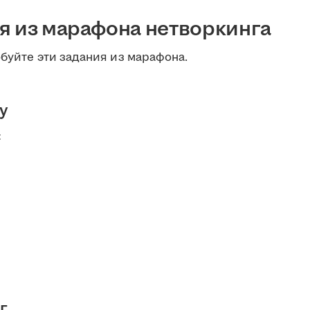
я из марафона нетворкинга
обуйте эти задания из марафона.
у
:
г