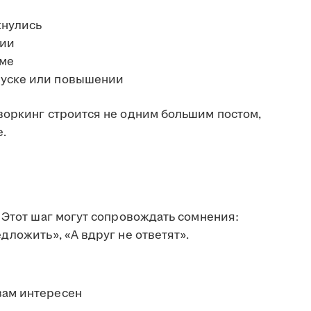
кнулись
рии
еме
пуске или повышении
воркинг строится не одним большим постом,
.
 Этот шаг могут сопровождать сомнения:
дложить», «А вдруг не ответят».
вам интересен