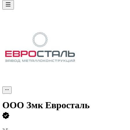
ООО
Змк Евросталь