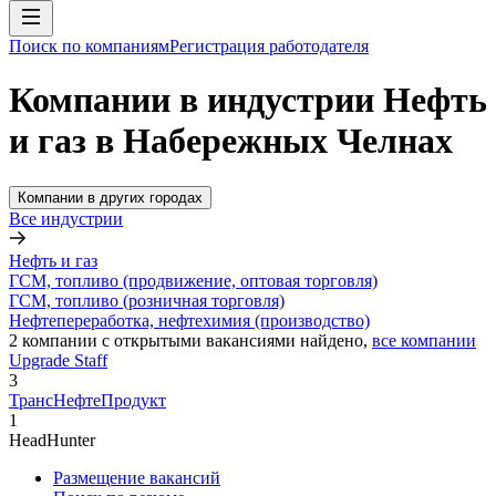
Поиск по компаниям
Регистрация работодателя
Компании в индустрии Нефть
и газ в Набережных Челнах
Компании в других городах
Все индустрии
Нефть и газ
ГСМ, топливо (продвижение, оптовая торговля)
ГСМ, топливо (розничная торговля)
Нефтепереработка, нефтехимия (производство)
2
компании с открытыми вакансиями
найдено,
все компании
Upgrade Staff
3
ТрансНефтеПродукт
1
HeadHunter
Размещение вакансий