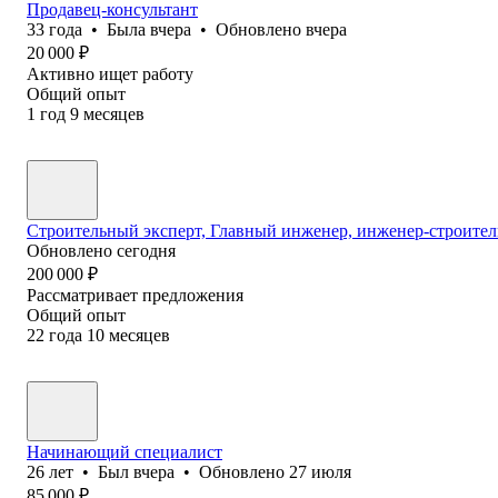
Продавец-консультант
33
года
•
Была
вчера
•
Обновлено
вчера
20 000
₽
Активно ищет работу
Общий опыт
1
год
9
месяцев
Строительный эксперт, Главный инженер, инженер-строите
Обновлено
сегодня
200 000
₽
Рассматривает предложения
Общий опыт
22
года
10
месяцев
Начинающий специалист
26
лет
•
Был
вчера
•
Обновлено
27 июля
85 000
₽