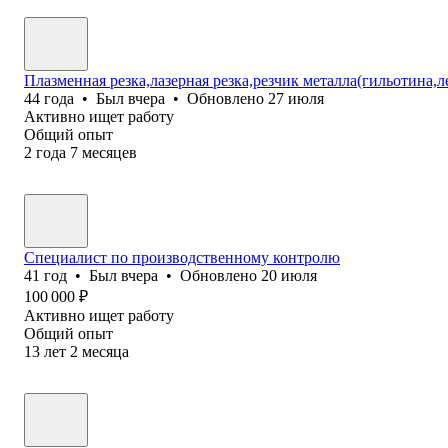
Плазменная резка,лазерная резка,резчик металла(гильотин
44
года
•
Был
вчера
•
Обновлено
27 июля
Активно ищет работу
Общий опыт
2
года
7
месяцев
Специалист по производственному контролю
41
год
•
Был
вчера
•
Обновлено
20 июля
100 000
₽
Активно ищет работу
Общий опыт
13
лет
2
месяца