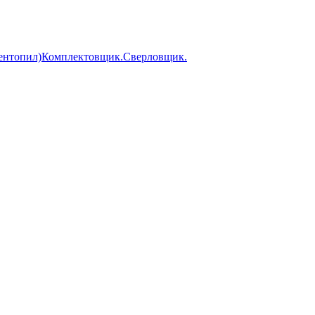
а,лентопил)Комплектовщик.Сверловщик.