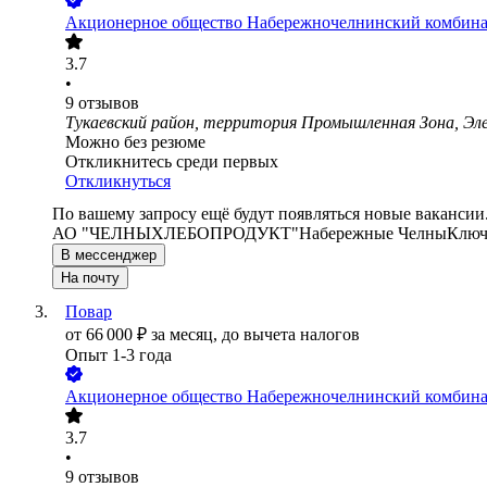
Акционерное общество Набережночелнинский комбина
3.7
•
9
отзывов
Тукаевский район, территория Промышленная Зона, Эле
Можно без резюме
Откликнитесь среди первых
Откликнуться
По вашему запросу ещё будут появляться новые вакансии
АО "ЧЕЛНЫХЛЕБОПРОДУКТ"
Набережные Челны
Ключ
В мессенджер
На почту
Повар
от
66 000
₽
за месяц,
до вычета налогов
Опыт 1-3 года
Акционерное общество Набережночелнинский комбина
3.7
•
9
отзывов