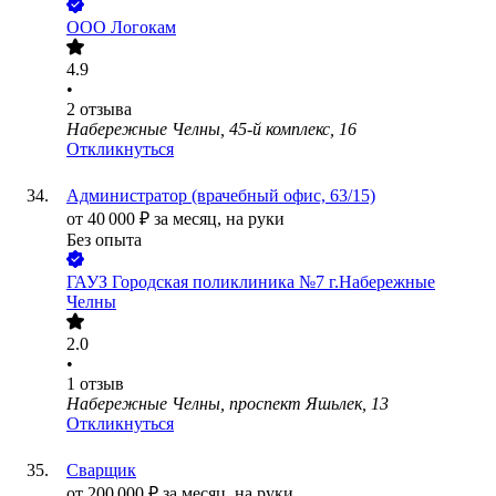
ООО
Логокам
4.9
•
2
отзыва
Набережные Челны, 45-й комплекс, 16
Откликнуться
Администратор (врачебный офис, 63/15)
от
40 000
₽
за месяц,
на руки
Без опыта
ГАУЗ Городская поликлиника №7 г.Набережные
Челны
2.0
•
1
отзыв
Набережные Челны, проспект Яшьлек, 13
Откликнуться
Сварщик
от
200 000
₽
за месяц,
на руки