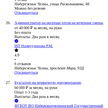
Набережные Челны, улица Раскольникова, 48
Можно без резюме
Откликнуться
Администратор на ресепшн отеля на вечерние смены
от
40 000
₽
за месяц,
на руки
Без опыта
Выплаты: Два раза в месяц
ИП
Назмутдинова Р.М.
4.9
•
6
отзывов
Набережные Челны, проспект Мира, 93Д
Откликнуться
Бухгалтер на первичную документацию
60 000
₽
за месяц,
на руки
Опыт 1-3 года
Выплаты: Два раза в месяц
ФГБОУ ВО Набережночелнинский Государственный